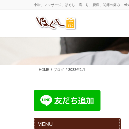
コ
ナ
小岩、マッサージ、ほぐし、肩こり、腰痛、関節の痛み、ボ
ン
ビ
テ
ゲ
ン
ー
ツ
シ
に
ョ
移
ン
動
に
移
動
HOME
ブログ
2022年1月
MENU