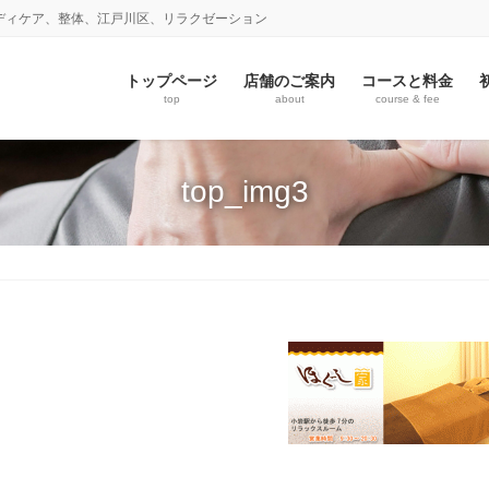
ディケア、整体、江戸川区、リラクゼーション
トップページ
店舗のご案内
コースと料金
top
about
course & fee
top_img3